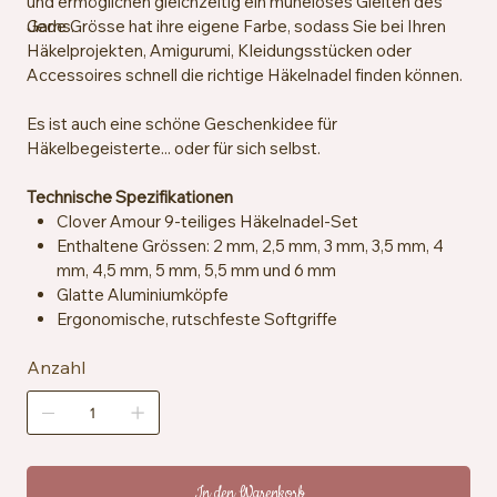
und ermöglichen gleichzeitig ein müheloses Gleiten des
Garns.
Jede Grösse hat ihre eigene Farbe, sodass Sie bei Ihren
Häkelprojekten, Amigurumi, Kleidungsstücken oder
Accessoires schnell die richtige Häkelnadel finden können.
Es ist auch eine schöne Geschenkidee für
Häkelbegeisterte... oder für sich selbst.
Technische Spezifikationen
Clover Amour 9-teiliges Häkelnadel-Set
Enthaltene Grössen: 2 mm, 2,5 mm, 3 mm, 3,5 mm, 4
mm, 4,5 mm, 5 mm, 5,5 mm und 6 mm
Glatte Aluminiumköpfe
Ergonomische, rutschfeste Softgriffe
Für jede Grösse eine andere Farbe
Anzahl
In den Warenkorb