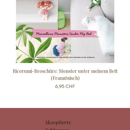
Ricorumi-Broschüre: Monster unter meinem Bett
Sc
(Französisch)
Preis
6,95 CHF
Akzeptierte