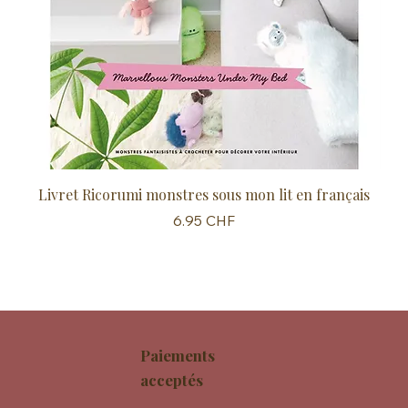
Livret Ricorumi monstres sous mon lit en français
Sc
Prix
6.95 CHF
Paiements
acceptés