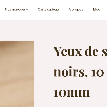
Nos marques
Carte cadeau
A propos
Blog
Yeux de 
noirs, 10 
10mm