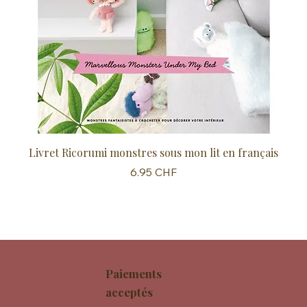
Livret Ricorumi monstres sous mon lit en français
Sc
Prix
6.95 CHF
Paiements
acceptés