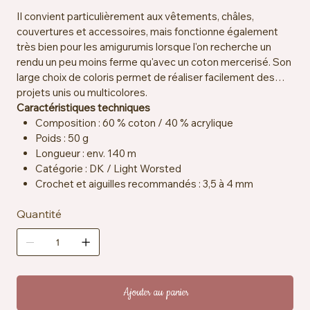
Il convient particulièrement aux vêtements, châles,
couvertures et accessoires, mais fonctionne également
très bien pour les amigurumis lorsque l'on recherche un
rendu un peu moins ferme qu'avec un coton mercerisé. Son
large choix de coloris permet de réaliser facilement des
projets unis ou multicolores.
Caractéristiques techniques
Composition : 60 % coton / 40 % acrylique
Poids : 50 g
Longueur : env. 140 m
Catégorie : DK / Light Worsted
Crochet et aiguilles recommandés : 3,5 à 4 mm
Échantillon : env. 21 mailles x 30 rangs = 10 x 10 cm
Quantité
Certification : OEKO-TEX® Standard 100
Entretien : lavable en machine à 30 °C
Ajouter au panier