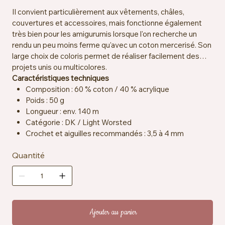
Il convient particulièrement aux vêtements, châles,
couvertures et accessoires, mais fonctionne également
très bien pour les amigurumis lorsque l'on recherche un
rendu un peu moins ferme qu'avec un coton mercerisé. Son
large choix de coloris permet de réaliser facilement des
projets unis ou multicolores.
Caractéristiques techniques
Composition : 60 % coton / 40 % acrylique
Poids : 50 g
Longueur : env. 140 m
Catégorie : DK / Light Worsted
Crochet et aiguilles recommandés : 3,5 à 4 mm
Échantillon : env. 21 mailles x 30 rangs = 10 x 10 cm
Quantité
Certification : OEKO-TEX® Standard 100
Entretien : lavable en machine à 30 °C
Ajouter au panier