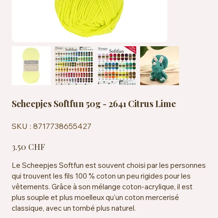
Scheepjes Softfun 50g - 2641 Citrus Lime
SKU
SKU :
8717738655427
8717738655427
Prix
3.50 CHF
Le Scheepjes Softfun est souvent choisi par les personnes
qui trouvent les fils 100 % coton un peu rigides pour les
vêtements. Grâce à son mélange coton-acrylique, il est
plus souple et plus moelleux qu'un coton mercerisé
classique, avec un tombé plus naturel.