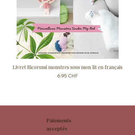
Livret Ricorumi monstres sous mon lit en français
Sc
Prix
6.95 CHF
Paiements
acceptés