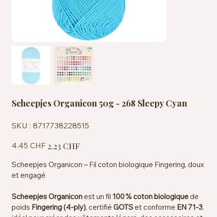
Scheepjes Organicon 50g - 268 Sleepy Cyan
SKU
SKU :
8717738228515
8717738228515
Prix
Prix
4.45 CHF
2.23 CHF
d’origine
promotionnel
Scheepjes Organicon – Fil coton biologique Fingering, doux
et engagé
Scheepjes Organicon
est un fil
100 % coton biologique
de
poids
Fingering (4‑ply)
, certifié
GOTS
et conforme
EN 71‑3
,