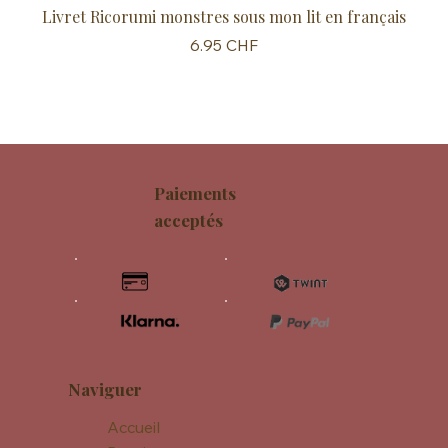
Livret Ricorumi monstres sous mon lit en français
Sc
Prix
6.95 CHF
Paiements
acceptés
Naviguer
Accueil