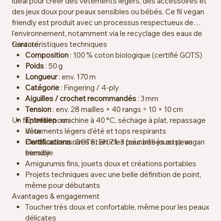
idéal pour créer des vêtements légers, des accessoires et
des jeux doux pour peaux sensibles ou bébés. Ce fil vegan
friendly est produit avec un processus respectueux de
l’environnement, notamment via le recyclage des eaux de
teinture.
Caractéristiques techniques
Composition
: 100 % coton biologique (certifié GOTS)
Poids
: 50 g
Longueur
: env. 170 m
Catégorie
: Fingering / 4‑ply
Aiguilles / crochet recommandés
: 3 mm
Tension
: env. 28 mailles × 40 rangs = 10 × 10 cm
Un fil parfait pour :
Entretien
: machine à 40 °C, séchage à plat, repassage
doux
Vêtements légers d’été et tops respirants
Certifications
Plaids, accessoires et articles pour bébés ou peau
: GOTS, EN 71‑3 (sécurité jouets), vegan
friendly
sensible
Amigurumis fins, jouets doux et créations portables
Projets techniques avec une belle définition de point,
même pour débutants
Avantages & engagement
Toucher très doux et confortable, même pour les peaux
délicates