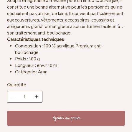
Souple et agréable à travailler pour un fil 100 % acrylique, il
constitue une bonne alternative pour les personnes qui ne
souhaitent pas utiliser de laine. Il convient particulièrement
aux couvertures, vêtements, accessoires, coussins et
amigurumis grand format grâce à son entretien facile et à
son traitement anti-boulochage.
Caractéristiques techniques
Composition : 100 % acrylique Premium anti-
boulochage
Poids : 100 g
Longueur : env. 116 m
Catégorie : Aran
Crochet et aiguilles recommandés : 5 mm
Quantité
Échantillon : env. 13 mailles x 18 rangs = 10 x 10 cm
Particularités : anti-boulochage, hypoallergénique,
Vegan Friendly
Entretien : lavable en machine à 40 °C, compatible
sèche-linge basse température
Ajouter au panier