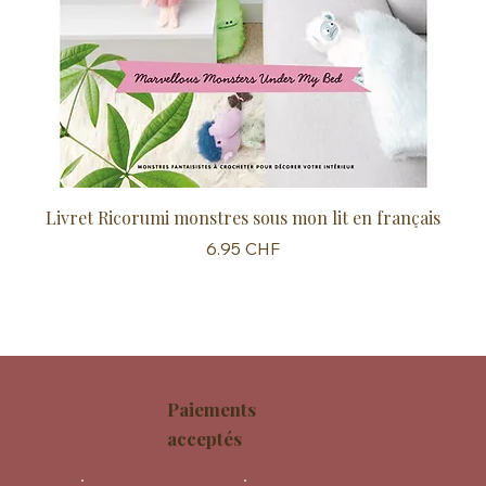
Livret Ricorumi monstres sous mon lit en français
Sc
Prix
6.95 CHF
Paiements
acceptés