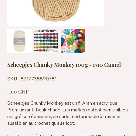
Scheepjes Chunky Monkey 100g - 1710 Camel
SKU
SKU :
8717738890781
8717738890781
Prix
3.90 CHF
Scheepjes Chunky Monkey est un fil Aran en acrylique
Premium anti-boulochage. Les mailles restent bien visibles
malgré son épaisseur, ce qui le rend agréable à travailler
aussi bien au crochet qu'au tricot.