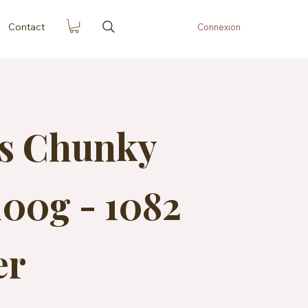
Contact
Connexion
es Chunky
00g - 1082
er