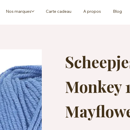
Nos marques
Carte cadeau
A propos
Blog
Scheepj
Monkey 1
Mayflow