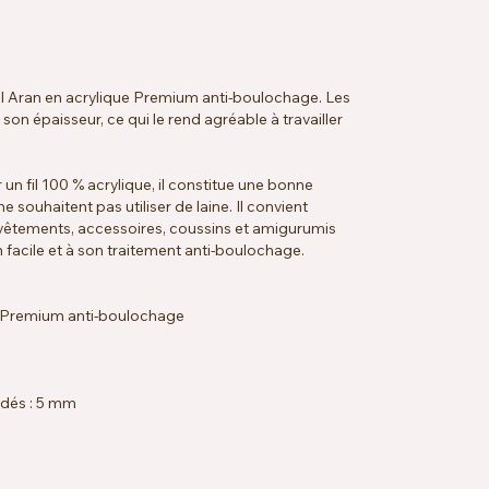
l Aran en acrylique Premium anti-boulochage. Les
 son épaisseur, ce qui le rend agréable à travailler
 un fil 100 % acrylique, il constitue une bonne
e souhaitent pas utiliser de laine. Il convient
 vêtements, accessoires, coussins et amigurumis
 facile et à son traitement anti-boulochage.
e Premium anti-boulochage
ndés : 5 mm
18 rangs = 10 x 10 cm
e, hypoallergénique, Vegan Friendly
 à 40 °C, compatible sèche-linge basse température