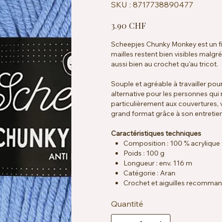
SKU
SKU :
8717738890477
8717738890477
Prix
3.90 CHF
Scheepjes Chunky Monkey est un fi
mailles restent bien visibles malgré
aussi bien au crochet qu'au tricot.
Souple et agréable à travailler pour
alternative pour les personnes qui n
particulièrement aux couvertures,
grand format grâce à son entretien
Caractéristiques techniques
Composition : 100 % acryliqu
Poids : 100 g
Longueur : env. 116 m
Catégorie : Aran
Crochet et aiguilles recomma
Échantillon : env. 13 mailles x 
Particularités : anti-boulochag
Quantité
Entretien : lavable en machine