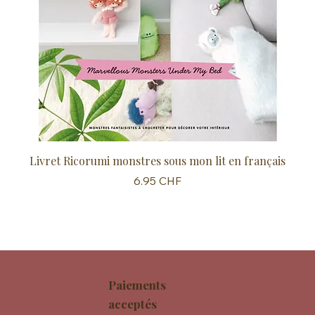
Livret Ricorumi monstres sous mon lit en français
Sc
Prix
6.95 CHF
Paiements
acceptés