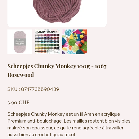
Scheepjes Chunky Monkey 100g - 1067
Rosewood
SKU
SKU :
8717738890439
8717738890439
Prix
3.90 CHF
Scheepjes Chunky Monkey est un fil Aran en acrylique
Premium anti-boulochage. Les mailles restent bien visibles
malgré son épaisseur, ce qui le rend agréable à travailler
aussi bien au crochet qu'au tricot.