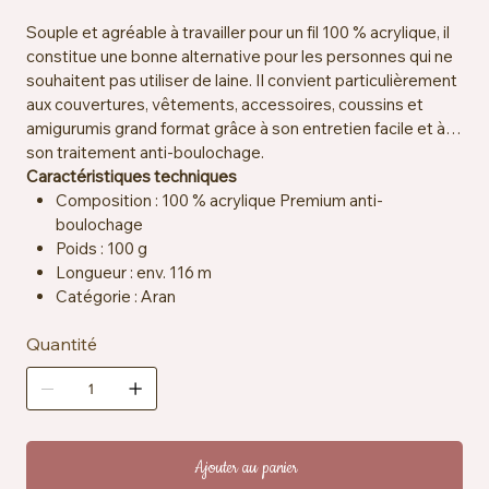
Souple et agréable à travailler pour un fil 100 % acrylique, il
constitue une bonne alternative pour les personnes qui ne
souhaitent pas utiliser de laine. Il convient particulièrement
aux couvertures, vêtements, accessoires, coussins et
amigurumis grand format grâce à son entretien facile et à
son traitement anti-boulochage.
Caractéristiques techniques
Composition : 100 % acrylique Premium anti-
boulochage
Poids : 100 g
Longueur : env. 116 m
Catégorie : Aran
Crochet et aiguilles recommandés : 5 mm
Quantité
Échantillon : env. 13 mailles x 18 rangs = 10 x 10 cm
Particularités : anti-boulochage, hypoallergénique,
Vegan Friendly
Entretien : lavable en machine à 40 °C, compatible
sèche-linge basse température
Ajouter au panier