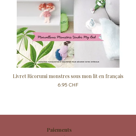
Livret Ricorumi monstres sous mon lit en français
Sc
Prix
6.95 CHF
Paiements