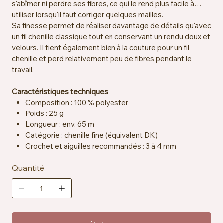
s'abîmer ni perdre ses fibres, ce qui le rend plus facile à
utiliser lorsqu'il faut corriger quelques mailles.
Sa finesse permet de réaliser davantage de détails qu'avec
un fil chenille classique tout en conservant un rendu doux et
velours. Il tient également bien à la couture pour un fil
chenille et perd relativement peu de fibres pendant le
travail.
Caractéristiques techniques
Composition : 100 % polyester
Poids : 25 g
Longueur : env. 65 m
Catégorie : chenille fine (équivalent DK)
Crochet et aiguilles recommandés : 3 à 4 mm
Certification : OEKO-TEX® Standard 100 – Classe II
Quantité
Particularité : fil chenille fin
Entretien : lavable en machine à 30 °C