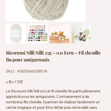
Ricorumi Nilli Nilli 25g – 021 Ecru – Fil chenille
fin pour amigurumis
SKU
SKU :
4065166039574
4065166039574
Prix
1.80 CHF
Le Ricorumi Nilli Nilli est un fil chenille fin particulièrement
apprécié pour les amigurumis. Contrairement à de
nombreux fils chenille, il permet de réaliser facilement un
cercle magique et peut être défait puis retravaillé sans