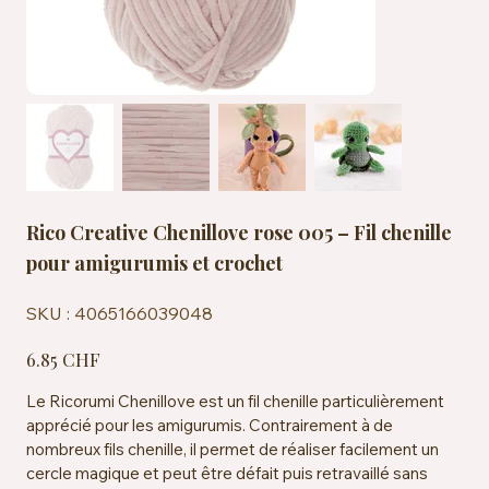
Rico Creative Chenillove rose 005 – Fil chenille
pour amigurumis et crochet
SKU
SKU :
4065166039048
4065166039048
Prix
6.85 CHF
Le Ricorumi Chenillove est un fil chenille particulièrement
apprécié pour les amigurumis. Contrairement à de
nombreux fils chenille, il permet de réaliser facilement un
cercle magique et peut être défait puis retravaillé sans