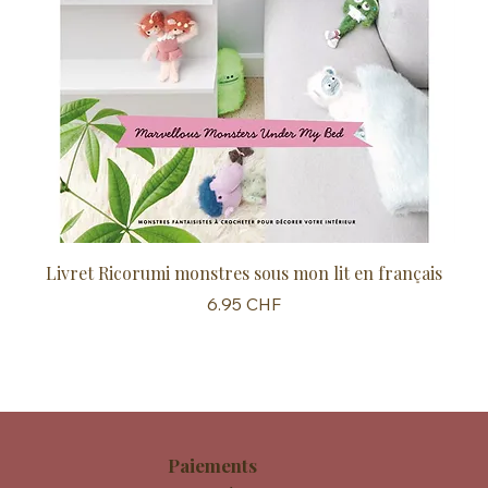
Livret Ricorumi monstres sous mon lit en français
Sc
Prix
6.95 CHF
Paiements