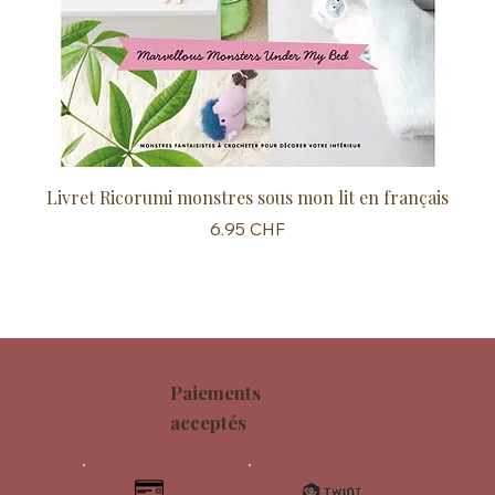
Livret Ricorumi monstres sous mon lit en français
Sc
Prix
6.95 CHF
Paiements
acceptés