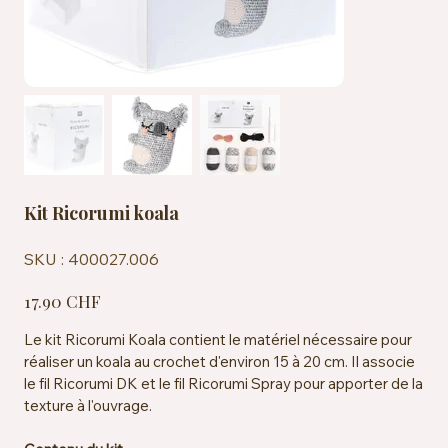
Kit Ricorumi koala
SKU
SKU :
400027.006
400027.006
Prix
17.90 CHF
Le kit Ricorumi Koala contient le matériel nécessaire pour
réaliser un koala au crochet d'environ 15 à 20 cm. Il associe
le fil Ricorumi DK et le fil Ricorumi Spray pour apporter de la
texture à l'ouvrage.