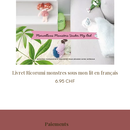
Livret Ricorumi monstres sous mon lit en français
Sc
Prix
6.95 CHF
Paiements