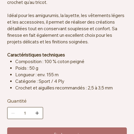
crochet qu'au tricot.
Idéal pour les amigurumis, la layette, les vêtements légers
et les accessoires, il permet de réaliser des créations
détaillées tout en conservant souplesse et confort. Sa
finesse en fait également un excellent choix pour les
projets délicats et les finitions soignées.
Caractéristiques techniques
Composition : 100 % coton peigné
Poids : 50 g
Longueur : env. 155 m
Catégorie : Sport / 4 Ply
Crochet et aiguilles recommandés : 2,5 à 3,5 mm
Échantillon : env. 26 mailles x 34 rangs = 10 x 10 cm
Quantité
Certification : OEKO-TEX® Standard 100
Lavable en machine à 30 °C