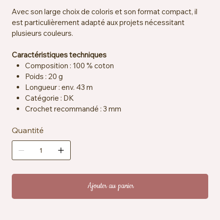
Avec son large choix de coloris et son format compact, il
est particulièrement adapté aux projets nécessitant
plusieurs couleurs.
Caractéristiques techniques
Composition : 100 % coton
Poids : 20 g
Longueur : env. 43 m
Catégorie : DK
Crochet recommandé : 3 mm
Aiguilles recommandées : 4 mm
Quantité
Échantillon : env. 22 mailles x 28 rangs = 10 x 10 cm
Certification : OEKO-TEX® Standard 100
Entretien : lavable en machine à 40 °C
Ajouter au panier