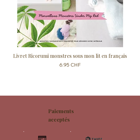
Livret Ricorumi monstres sous mon lit en français
Sc
Prix
6.95 CHF
Paiements
acceptés