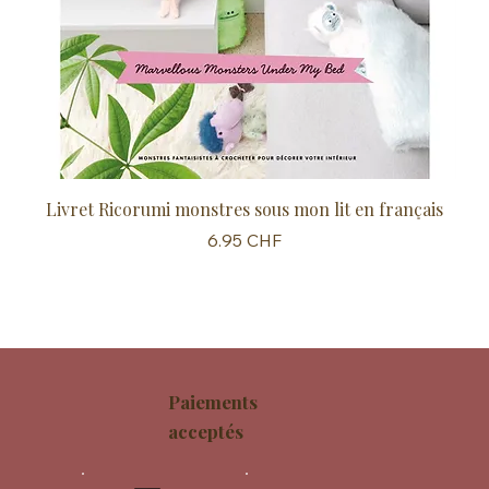
Livret Ricorumi monstres sous mon lit en français
Sc
Prix
6.95 CHF
Paiements
acceptés