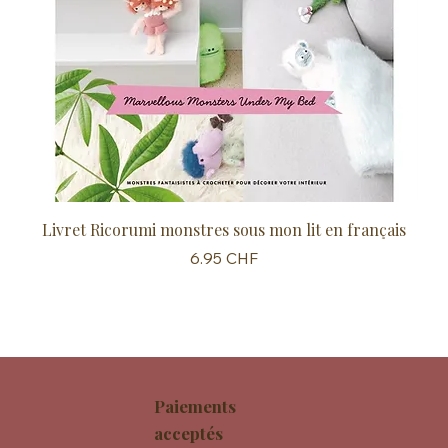
Livret Ricorumi monstres sous mon lit en français
Sc
Prix
6.95 CHF
Paiements
acceptés