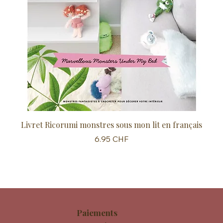
Livret Ricorumi monstres sous mon lit en français
Sc
Prix
6.95 CHF
Paiements