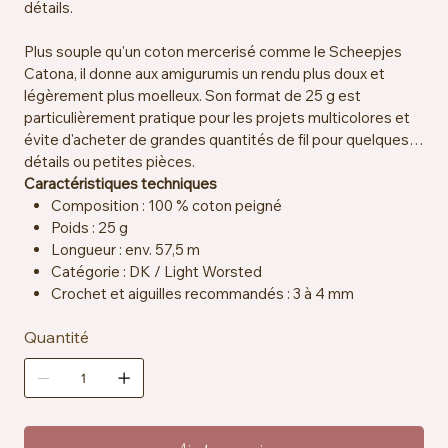
détails.
Plus souple qu'un coton mercerisé comme le Scheepjes
Catona, il donne aux amigurumis un rendu plus doux et
légèrement plus moelleux. Son format de 25 g est
particulièrement pratique pour les projets multicolores et
évite d'acheter de grandes quantités de fil pour quelques
détails ou petites pièces.
Caractéristiques techniques
Composition : 100 % coton peigné
Poids : 25 g
Longueur : env. 57,5 m
Catégorie : DK / Light Worsted
Crochet et aiguilles recommandés : 3 à 4 mm
Échantillon : env. 22 mailles x 28 rangs = 10 x 10 cm
Quantité
Certification : OEKO-TEX® Standard 100
Particularités : vegan, résistant à la salive
Entretien : lavable en machine à 30 °C