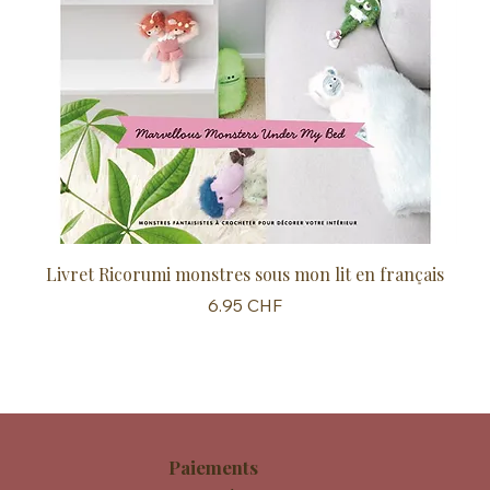
Livret Ricorumi monstres sous mon lit en français
Sc
Prix
6.95 CHF
Paiements