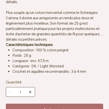
détails.
Plus souple qu'un coton mercerisé comme le Scheepjes
Catona, il donne aux amigurumis un rendu plus doux et
légèrement plus moelleux. Son format de 25 g est
particulièrement pratique pour les projets multicolores et
évite d'acheter de grandes quantités de fil pour quelques
détails ou petites pièces.
Caractéristiques techniques
Composition : 100 % coton peigné
Poids : 25 g
Longueur : env. 57,5 m
Catégorie : DK / Light Worsted
Crochet et aiguilles recommandés : 3 à 4 mm
Échantillon : env. 22 mailles x 28 rangs = 10 x 10 cm
Quantité
Certification : OEKO-TEX® Standard 100
Particularités : vegan, résistant à la salive
Entretien : lavable en machine à 30 °C