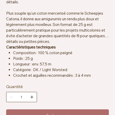
détails.
Plus souple qu'un coton mercerisé comme le Scheepjes
Catona, il donne aux amigurumis un rendu plus doux et
légèrement plus moelleux. Son format de 25 g est
particulièrement pratique pour les projets multicolores et
évite d'acheter de grandes quantités de fil pour quelques
détails ou petites pièces.
Caractéristiques techniques
Composition : 100 % coton peigné
Poids : 25 g
Longueur : env. 57,5 m
Catégorie : DK / Light Worsted
Crochet et aiguilles recommandés : 3 à 4 mm
Échantillon : env. 22 mailles x 28 rangs = 10 x 10 cm
Quantité
Certification : OEKO-TEX® Standard 100
Particularités : vegan, résistant à la salive
Entretien : lavable en machine à 30 °C