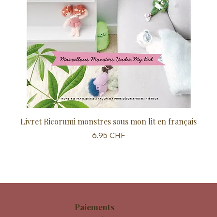
Livret Ricorumi monstres sous mon lit en français
Sc
Prix
6.95 CHF
Paiements