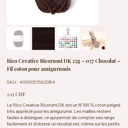
Rico Creative Ricorumi DK 25g – 057 Chocolat –
Fil coton pour amigurumis
SKU
SKU :
4050051562084
4050051562084
Prix
2.15 CHF
Le Rico Creative Ricorumi DK est un fil 100 % coton peigné
très apprécié pour les amigurumis. Les mailles restent
faciles à distinguer, ce qui permet de compter ses rangs
facilement et d'obtenir un résultat net, même sur les petits