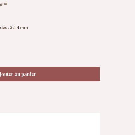
igné
dés : 3 à 4 mm
28 rangs = 10 x 10 cm
andard 100
à la salive
à 30 °C
jouter au panier