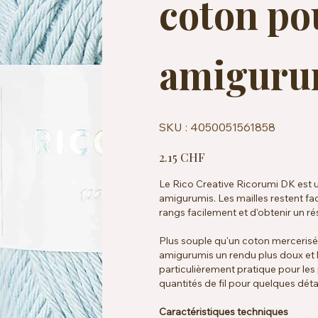
coton po
amiguru
SKU
SKU :
4050051561858
4050051561858
Prix
2.15 CHF
Le Rico Creative Ricorumi DK est u
amigurumis. Les mailles restent fa
rangs facilement et d'obtenir un rés
Plus souple qu'un coton merceris
amigurumis un rendu plus doux et 
particulièrement pratique pour les 
quantités de fil pour quelques déta
Caractéristiques techniques