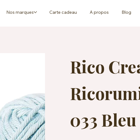
Nos marques
Carte cadeau
A propos
Blog
Rico Cre
Ricorumi
033 Bleu 