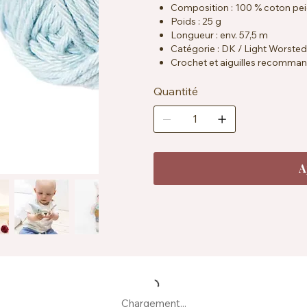
Composition : 100 % coton pe
Poids : 25 g
Longueur : env. 57,5 m
Catégorie : DK / Light Worsted
Crochet et aiguilles recomman
Échantillon : env. 22 mailles x 
Certification : OEKO-TEX® St
Quantité
Particularités : vegan, résistant 
Entretien : lavable en machine 
A
Chargement...