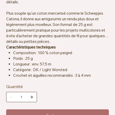
détails.
Plus souple qu'un coton mercerisé comme le Scheepjes
Catona, il donne aux amigurumis un rendu plus doux et
légèrement plus moelleux. Son format de 25 g est
particulièrement pratique pour les projets multicolores et
évite d'acheter de grandes quantités de fil pour quelques
détails ou petites pièces.
Caractéristiques techniques
Composition : 100 % coton peigné
Poids : 25 g
Longueur : env. 57,5 m
Catégorie : DK / Light Worsted
Crochet et aiguilles recommandés : 3 à 4 mm
Échantillon : env. 22 mailles x 28 rangs = 10 x 10 cm
Quantité
Certification : OEKO-TEX® Standard 100
Particularités : vegan, résistant à la salive
Entretien : lavable en machine à 30 °C