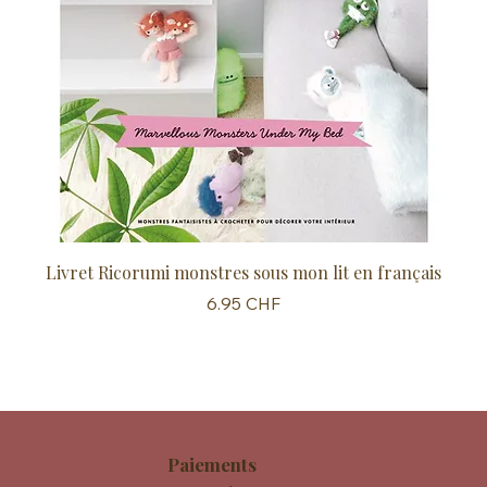
Livret Ricorumi monstres sous mon lit en français
Sc
Prix
6.95 CHF
Paiements