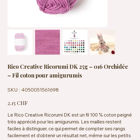
Rico Creative Ricorumi DK 25g – 016 Orchidée
– Fil coton pour amigurumis
SKU
SKU :
4050051561698
4050051561698
Prix
2.15 CHF
Le Rico Creative Ricorumi DK est un fil 100 % coton peigné
très apprécié pour les amigurumis. Les mailles restent
faciles à distinguer, ce qui permet de compter ses rangs
facilement et d'obtenir un résultat net, même sur les petits