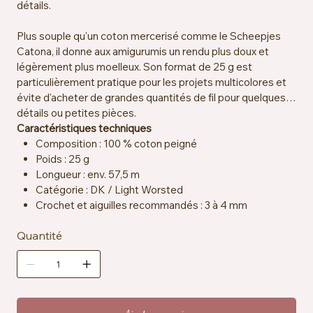
détails.
Plus souple qu'un coton mercerisé comme le Scheepjes
Catona, il donne aux amigurumis un rendu plus doux et
légèrement plus moelleux. Son format de 25 g est
particulièrement pratique pour les projets multicolores et
évite d'acheter de grandes quantités de fil pour quelques
détails ou petites pièces.
Caractéristiques techniques
Composition : 100 % coton peigné
Poids : 25 g
Longueur : env. 57,5 m
Catégorie : DK / Light Worsted
Crochet et aiguilles recommandés : 3 à 4 mm
Échantillon : env. 22 mailles x 28 rangs = 10 x 10 cm
Quantité
Certification : OEKO-TEX® Standard 100
Particularités : vegan, résistant à la salive
Entretien : lavable en machine à 30 °C