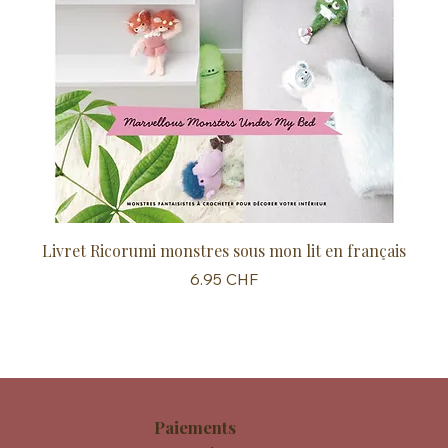
Livret Ricorumi monstres sous mon lit en français
Sc
Prix
6.95 CHF
Paiements