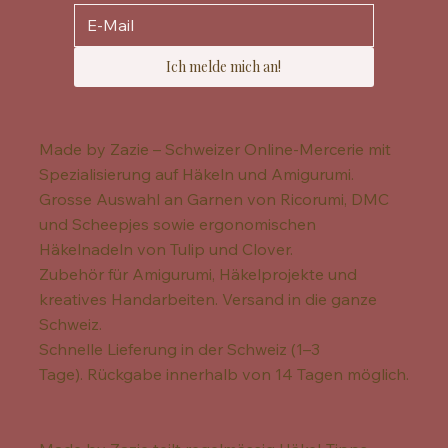
Ich melde mich an!
Made by Zazie – Schweizer Online-Mercerie mit
Spezialisierung auf Häkeln und Amigurumi.
Grosse Auswahl an Garnen von Ricorumi, DMC
und Scheepjes sowie ergonomischen
Häkelnadeln von Tulip und Clover.
Zubehör für Amigurumi, Häkelprojekte und
kreatives Handarbeiten. Versand in die ganze
Schweiz.
Schnelle Lieferung in der Schweiz (1–3
Tage). Rückgabe innerhalb von 14 Tagen möglich.