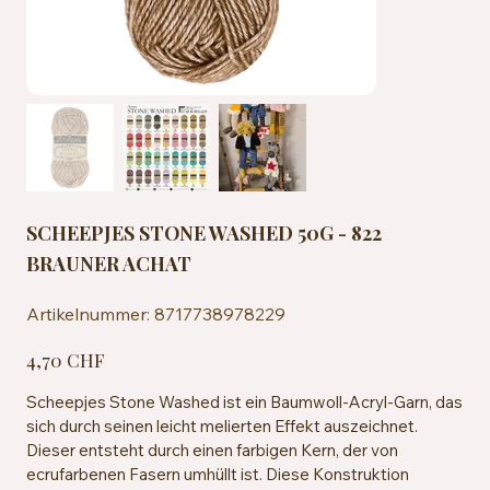
SCHEEPJES STONE WASHED 50G - 822
BRAUNER ACHAT
Artikelnummer:
Artikelnummer:
8717738978229
8717738978229
Preis
4,70 CHF
Scheepjes Stone Washed ist ein Baumwoll-Acryl-Garn, das
sich durch seinen leicht melierten Effekt auszeichnet.
Dieser entsteht durch einen farbigen Kern, der von
ecrufarbenen Fasern umhüllt ist. Diese Konstruktion