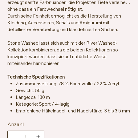
erzeugt sanfte Farbnuancen, die Projekten Tiefe verleihen,
ohne dass ein Farbwechsel nötig ist.
Durch seine Feinheit ermöglicht es die Herstellung von
Kleidung, Accessoires, Schals und Amigurumi mit
detaillierter Verarbeitung und klar definierten Stichen.
Stone Washed lässt sich auch mit der River Washed-
Kollektion kombinieren, da die beiden Kollektionen so
konzipiert wurden, dass sie auf natürliche Weise
miteinander harmonieren.
Technische Spezifikationen
Zusammensetzung: 78 % Baumwolle / 22 % Acryl
Gewicht: 50 g
Länge: ca. 130 m
Kategorie: Sport / 4-lagig
Empfohlene Häkelnadel- und Nadelstärke: 3 bis 3,5 mm
Maschenprobe: ca. 24 Maschen x 32 Reihen = 10 x 10
Anzahl
cm
Zertifizierung: OEKO-TEX® Standard 100
Pflegehinweise: Maschinenwaschbar bei 40 °C