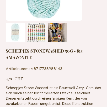
SCHEEPJES STONE WASHED 50G - 813
AMAZONITE
Artikelnummer:
Artikelnummer:
8717738988143
8717738988143
Preis
4,70 CHF
Scheepjes Stone Washed ist ein Baumwoll-Acryl-Garn, das
sich durch seinen leicht melierten Effekt auszeichnet.
Dieser entsteht durch einen farbigen Kern, der von
ecrufarbenen Fasern umgeben ist. Diese Konstruktion