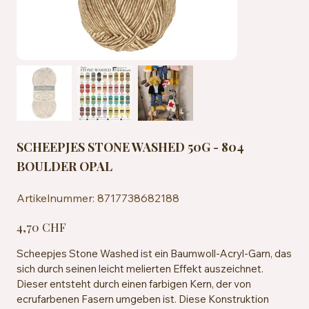
SCHEEPJES STONE WASHED 50G - 804
BOULDER OPAL
Artikelnummer:
Artikelnummer:
8717738682188
8717738682188
Preis
4,70 CHF
Scheepjes Stone Washed ist ein Baumwoll-Acryl-Garn, das
sich durch seinen leicht melierten Effekt auszeichnet.
Dieser entsteht durch einen farbigen Kern, der von
ecrufarbenen Fasern umgeben ist. Diese Konstruktion