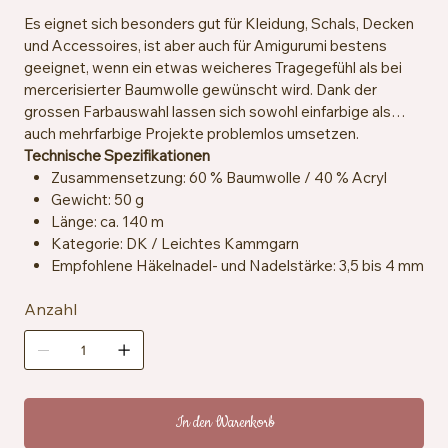
Es eignet sich besonders gut für Kleidung, Schals, Decken
und Accessoires, ist aber auch für Amigurumi bestens
geeignet, wenn ein etwas weicheres Tragegefühl als bei
mercerisierter Baumwolle gewünscht wird. Dank der
grossen Farbauswahl lassen sich sowohl einfarbige als
auch mehrfarbige Projekte problemlos umsetzen.
Technische Spezifikationen
Zusammensetzung: 60 % Baumwolle / 40 % Acryl
Gewicht: 50 g
Länge: ca. 140 m
Kategorie: DK / Leichtes Kammgarn
Empfohlene Häkelnadel- und Nadelstärke: 3,5 bis 4 mm
Maschenprobe: ca. 21 Maschen x 30 Reihen = 10 x 10
Anzahl
cm
Zertifizierung: OEKO-TEX® Standard 100
Pflegehinweise: Maschinenwaschbar bei 30 °C
In den Warenkorb