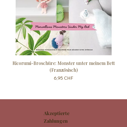
Ricorumi-Broschüre: Monster unter meinem Bett
Sc
(Französisch)
Preis
6,95 CHF
Akzeptierte
Zahlungen