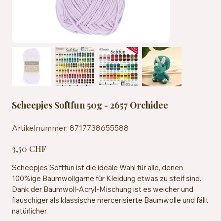
Scheepjes Softfun 50g - 2657 Orchidee
Artikelnummer:
Artikelnummer:
8717738655588
8717738655588
Preis
3,50 CHF
Scheepjes Softfun ist die ideale Wahl für alle, denen
100%ige Baumwollgarne für Kleidung etwas zu steif sind.
Dank der Baumwoll-Acryl-Mischung ist es weicher und
flauschiger als klassische mercerisierte Baumwolle und fällt
natürlicher.