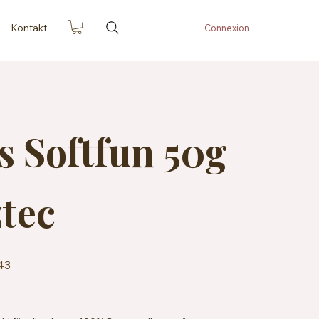
Kontakt
Connexion
s Softfun 50g
ztec
43