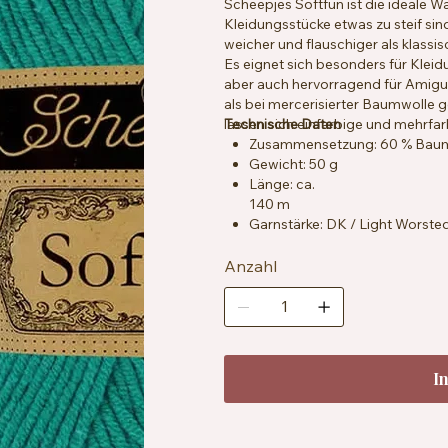
Scheepjes Softfun ist die ideale W
Kleidungsstücke etwas zu steif sin
weicher und flauschiger als klassis
Es eignet sich besonders für Kleid
aber auch hervorragend für Amigur
als bei mercerisierter Baumwolle
lassen sich einfarbige und mehrfar
Technische Daten
Zusammensetzung: 60 % Baumw
Gewicht: 50 g
Länge: ca.
140 m
Garnstärke: DK / Light Worste
Empfohlene Häkelnadelstärke: 
Maschenprobe: ca. 21 Maschen
Anzahl
Zertifizierung: OEKO-TEX® St
Pflege: Maschinenwaschbar be
I