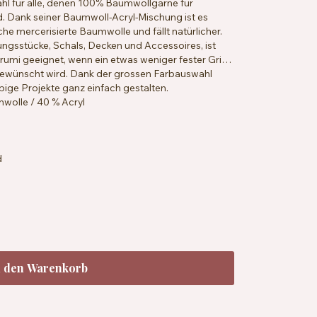
ahl für alle, denen 100% Baumwollgarne für
d. Dank seiner Baumwoll-Acryl-Mischung ist es
che mercerisierte Baumwolle und fällt natürlicher.
ungsstücke, Schals, Decken und Accessoires, ist
umi geeignet, wenn ein etwas weniger fester Griff
 gewünscht wird. Dank der grossen Farbauswahl
bige Projekte ganz einfach gestalten.
olle / 40 % Acryl
d
3,5 bis 4 mm
 x 30 Reihen = 10 x 10 cm
andard 100
i 30 °C
n den Warenkorb