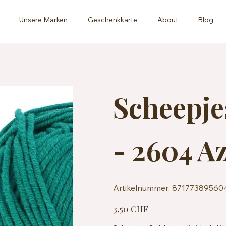
Unsere Marken
Geschenkkarte
About
Blog
Scheepje
- 2604 A
Artikelnummer:
Artikelnummer:
87177389560
8717738956043
Preis
3,50 CHF