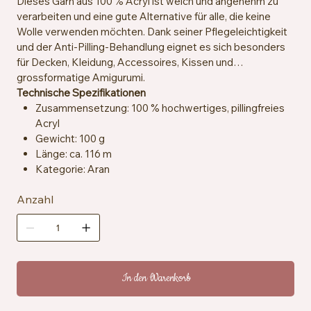
Dieses Garn aus 100 % Acryl ist weich und angenehm zu
verarbeiten und eine gute Alternative für alle, die keine
Wolle verwenden möchten. Dank seiner Pflegeleichtigkeit
und der Anti-Pilling-Behandlung eignet es sich besonders
für Decken, Kleidung, Accessoires, Kissen und
grossformatige Amigurumi.
Technische Spezifikationen
Zusammensetzung: 100 % hochwertiges, pillingfreies
Acryl
Gewicht: 100 g
Länge: ca. 116 m
Kategorie: Aran
Empfohlene Häkelnadeln und -stricknadeln: 5 mm
Anzahl
Maschenprobe: ca. 13 Maschen x 18 Reihen = 10 x 10
cm
Besondere Merkmale: Anti-Pilling, hypoallergen,
veganfreundlich
Pflegehinweise: Maschinenwaschbar bei 40 °C,
trocknergeeignet bei niedriger Temperatur
In den Warenkorb