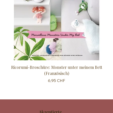
Ricorumi-Broschüre: Monster unter meinem Bett
Sc
(Französisch)
Preis
6,95 CHF
Akzeptierte