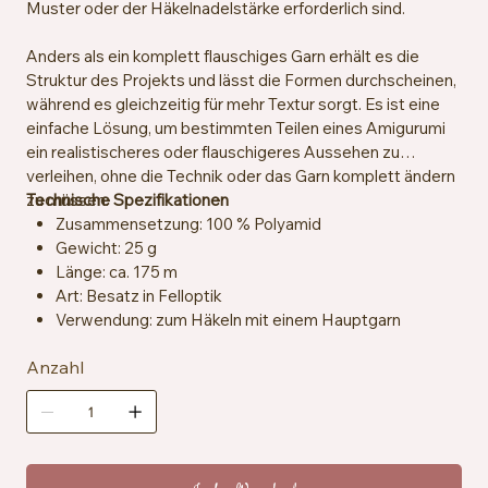
Muster oder der Häkelnadelstärke erforderlich sind.
Anders als ein komplett flauschiges Garn erhält es die
Struktur des Projekts und lässt die Formen durchscheinen,
während es gleichzeitig für mehr Textur sorgt. Es ist eine
einfache Lösung, um bestimmten Teilen eines Amigurumi
ein realistischeres oder flauschigeres Aussehen zu
verleihen, ohne die Technik oder das Garn komplett ändern
zu müssen.
Technische Spezifikationen
Zusammensetzung: 100 % Polyamid
Gewicht: 25 g
Länge: ca. 175 m
Art: Besatz in Felloptik
Verwendung: zum Häkeln mit einem Hauptgarn
Zertifizierung: OEKO-TEX® Standard 100
Anzahl
Pflegehinweise: Maschinenwaschbar bei 30 °C