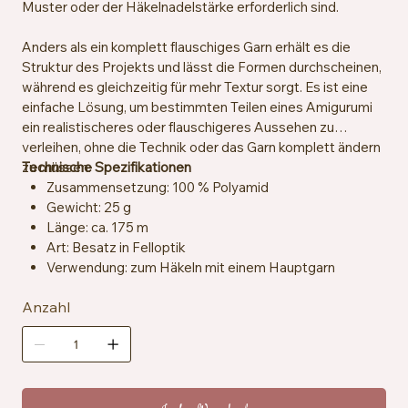
Muster oder der Häkelnadelstärke erforderlich sind.
Anders als ein komplett flauschiges Garn erhält es die
Struktur des Projekts und lässt die Formen durchscheinen,
während es gleichzeitig für mehr Textur sorgt. Es ist eine
einfache Lösung, um bestimmten Teilen eines Amigurumi
ein realistischeres oder flauschigeres Aussehen zu
verleihen, ohne die Technik oder das Garn komplett ändern
zu müssen.
Technische Spezifikationen
Zusammensetzung: 100 % Polyamid
Gewicht: 25 g
Länge: ca. 175 m
Art: Besatz in Felloptik
Verwendung: zum Häkeln mit einem Hauptgarn
Zertifizierung: OEKO-TEX® Standard 100
Anzahl
Pflegehinweise: Maschinenwaschbar bei 30 °C