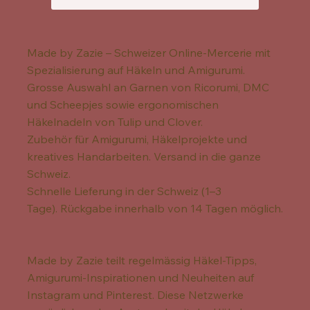
Made by Zazie – Schweizer Online-Mercerie mit
Spezialisierung auf Häkeln und Amigurumi.
Grosse Auswahl an Garnen von Ricorumi, DMC
und Scheepjes sowie ergonomischen
Häkelnadeln von Tulip und Clover.
Zubehör für Amigurumi, Häkelprojekte und
kreatives Handarbeiten. Versand in die ganze
Schweiz.
Schnelle Lieferung in der Schweiz (1–3
Tage). Rückgabe innerhalb von 14 Tagen möglich.
Made by Zazie teilt regelmässig Häkel-Tipps,
Amigurumi-Inspirationen und Neuheiten auf
Instagram und Pinterest. Diese Netzwerke