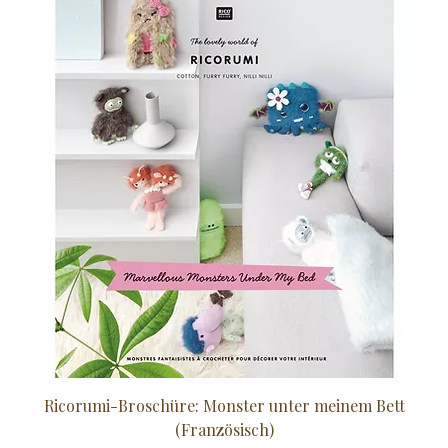
Ricorumi-Broschüre: Monster unter meinem Bett
Sc
(Französisch)