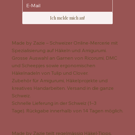
Ich melde mich an!
Made by Zazie – Schweizer Online-Mercerie mit
Spezialisierung auf Häkeln und Amigurumi.
Grosse Auswahl an Garnen von Ricorumi, DMC
und Scheepjes sowie ergonomischen
Häkelnadeln von Tulip und Clover.
Zubehör für Amigurumi, Häkelprojekte und
kreatives Handarbeiten. Versand in die ganze
Schweiz.
Schnelle Lieferung in der Schweiz (1–3
Tage). Rückgabe innerhalb von 14 Tagen möglich.
Made by Zazie teilt regelmässig Häkel-Tipps,