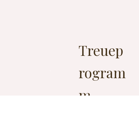
Treuep
rogram
m
MEHR
ANSEHEN