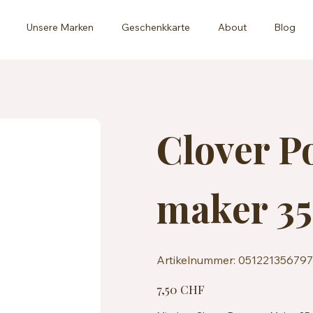
Unsere Marken
Geschenkkarte
About
Blog
Clover 
maker 3
Artikelnummer:
Artikelnummer:
051221356797
051221356797
Preis
7,50 CHF