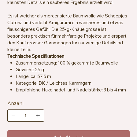
kleinsten Details ein sauberes Ergebnis erzielt wird.
Es ist weicher als mercerisierte Baumwolle wie Scheepjes
Catona und verleiht Amigurumi ein weicheres und etwas
flauschigeres Gefühl. Die 25-g-Knäuelgrösse ist
besonders praktisch für mehrfarbige Projekte und erspart
den Kauf grosser Garnmengen für nur wenige Details oder
kleine Teile.
Technische Spezifikationen
Zusammensetzung: 100 % gekämmte Baumwolle
Gewicht: 25 g
Länge: ca. 57,5 m
Kategorie: DK / Leichtes Kammgarn
Empfohlene Häkelnadel- und Nadelstärke: 3 bis 4 mm
Maschenprobe: ca. 22 Maschen x 28 Reihen = 10 x 10
Anzahl
cm
Zertifizierung: OEKO-TEX® Standard 100
Besondere Merkmale: vegan, speichelresistent
Pflegehinweise: Maschinenwaschbar bei 30 °C