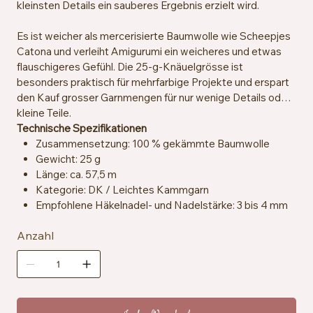
kleinsten Details ein sauberes Ergebnis erzielt wird.
Es ist weicher als mercerisierte Baumwolle wie Scheepjes
Catona und verleiht Amigurumi ein weicheres und etwas
flauschigeres Gefühl. Die 25-g-Knäuelgrösse ist
besonders praktisch für mehrfarbige Projekte und erspart
den Kauf grosser Garnmengen für nur wenige Details oder
kleine Teile.
Technische Spezifikationen
Zusammensetzung: 100 % gekämmte Baumwolle
Gewicht: 25 g
Länge: ca. 57,5 m
Kategorie: DK / Leichtes Kammgarn
Empfohlene Häkelnadel- und Nadelstärke: 3 bis 4 mm
Maschenprobe: ca. 22 Maschen x 28 Reihen = 10 x 10
Anzahl
cm
Zertifizierung: OEKO-TEX® Standard 100
Besondere Merkmale: vegan, speichelresistent
Pflegehinweise: Maschinenwaschbar bei 30 °C