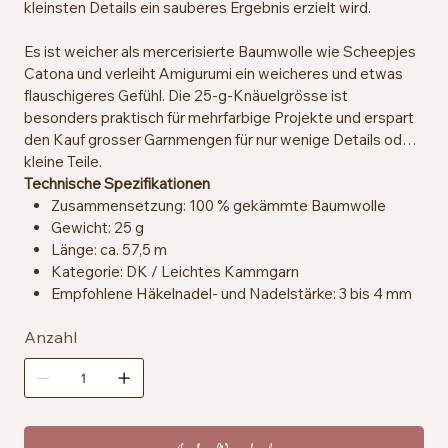
kleinsten Details ein sauberes Ergebnis erzielt wird.
Es ist weicher als mercerisierte Baumwolle wie Scheepjes
Catona und verleiht Amigurumi ein weicheres und etwas
flauschigeres Gefühl. Die 25-g-Knäuelgrösse ist
besonders praktisch für mehrfarbige Projekte und erspart
den Kauf grosser Garnmengen für nur wenige Details oder
kleine Teile.
Technische Spezifikationen
Zusammensetzung: 100 % gekämmte Baumwolle
Gewicht: 25 g
Länge: ca. 57,5 m
Kategorie: DK / Leichtes Kammgarn
Empfohlene Häkelnadel- und Nadelstärke: 3 bis 4 mm
Maschenprobe: ca. 22 Maschen x 28 Reihen = 10 x 10
Anzahl
cm
Zertifizierung: OEKO-TEX® Standard 100
Besondere Merkmale: vegan, speichelresistent
Pflegehinweise: Maschinenwaschbar bei 30 °C