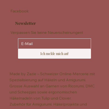
Facebook
Newsletter
Verpassen Sie keine Neuerscheinungen!
Ich melde mich an!
Made by Zazie – Schweizer Online-Mercerie mit
Spezialisierung auf Häkeln und Amigurumi.
Grosse Auswahl an Garnen von Ricorumi, DMC
und Scheepjes sowie ergonomischen
Häkelnadeln von Tulip und Clover.
Zubehör für Amigurumi, Häkelprojekte und