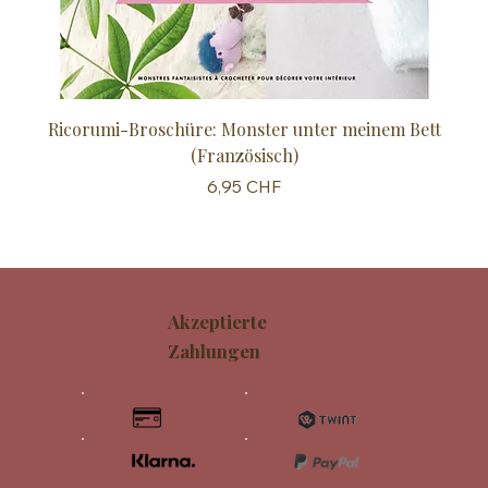
Ricorumi-Broschüre: Monster unter meinem Bett
Sc
(Französisch)
Preis
6,95 CHF
Akzeptierte
Zahlungen