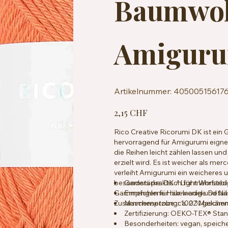
Baumwol
Amiguru
Artikelnummer:
Artikelnummer:
40500515617
4050051561766
Preis
2,15 CHF
Rico Creative Ricorumi DK ist ei
hervorragend für Amigurumi eignet
die Reihen leicht zählen lassen und
erzielt wird. Es ist weicher als m
verleiht Amigurumi ein weicheres u
besonders praktisch für mehrfarbi
Garnstärke: DK / Light Worsted
Garnmengen für nur wenige Details
Empfohlene Häkelnadel und Nad
Zusammensetzung: 100 % gekämmte
Maschenprobe: ca. 22 Maschen 
Zertifizierung: OEKO-TEX® Sta
Besonderheiten: vegan, speich