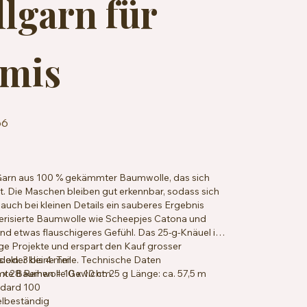
lgarn für
mis
66
n Garn aus 100 % gekämmter Baumwolle, das sich
. Die Maschen bleiben gut erkennbar, sodass sich
 auch bei kleinen Details ein sauberes Ergebnis
ercerisierte Baumwolle wie Scheepjes Catona und
nd etwas flauschigeres Gefühl. Das 25-g-Knäuel ist
ge Projekte und erspart den Kauf grosser
 oder kleine Teile. Technische Daten
eln: 3 bis 4 mm
 Baumwolle Gewicht: 25 g Länge: ca. 57,5 m
x 28 Reihen = 10 x 10 cm
ndard 100
elbeständig