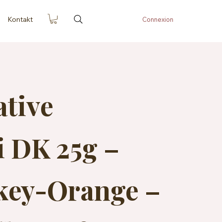
Kontakt
Connexion
ative
 DK 25g –
key-Orange –