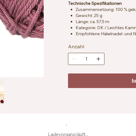
Technische Spezifikationen
Zusammensetzung: 100 % ge
Gewicht: 25 g
Länge: ca. 57,5 m
Kategorie: DK / Leichtes Ka
Empfohlene Häkelnadel- und Na
Maschenprobe: ca. 22 Maschen
Zertifizierung: OEKO-TEX® St
Anzahl
Besondere Merkmale: vegan, sp
Pflegehinweise: Maschinenwas
I
Ladevorgang läuft...