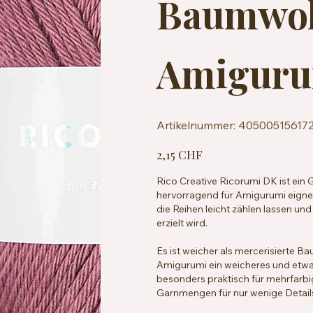
Baumwol
Amiguru
Artikelnummer:
Artikelnummer:
40500515617
4050051561728
Preis
2,15 CHF
Rico Creative Ricorumi DK ist ei
hervorragend für Amigurumi eignet
die Reihen leicht zählen lassen und
erzielt wird.
Es ist weicher als mercerisierte B
Amigurumi ein weicheres und etwas
besonders praktisch für mehrfarbi
Garnmengen für nur wenige Details 