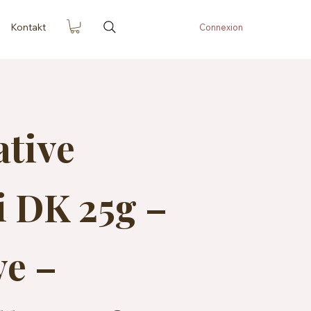
Kontakt
Connexion
ative
 DK 25g –
e –