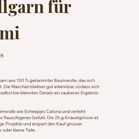
lgarn für
mi
28
n Garn aus 100 % gekämmter Baumwolle, das sich
. Die Maschen bleiben gut erkennbar, sodass sich
 selbst bei kleinsten Details ein sauberes Ergebnis
aumwolle wie Scheepjes Catona und verleiht
 flauschigeres Gefühl. Die 25-g-Knäuelgrösse ist
ge Projekte und erspart den Kauf grosser
oder kleine Teile.