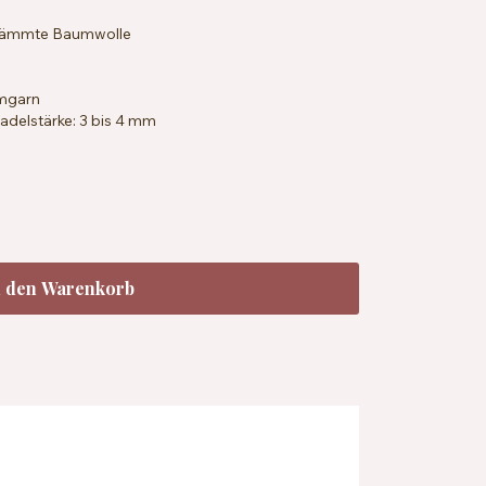
kämmte Baumwolle
mmgarn
delstärke: 3 bis 4 mm
 x 28 Reihen = 10 x 10 cm
andard 100
eichelresistent
chbar bei 30 °C
n den Warenkorb