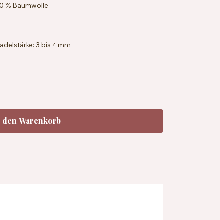
00 % Baumwolle
delstärke: 3 bis 4 mm
 x 28 Reihen = 10 x 10 cm
eichelresistent
chbar bei 30 °C
n den Warenkorb