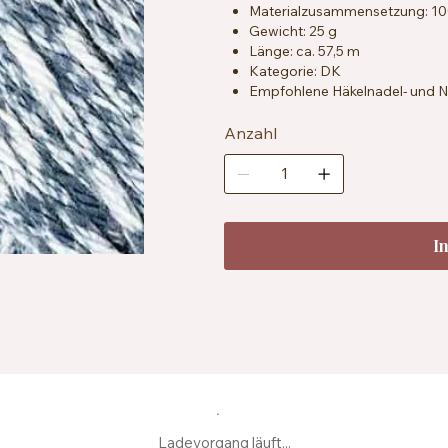
Materialzusammensetzung: 1
Gewicht: 25 g
Länge: ca. 57,5 m
Kategorie: DK
Empfohlene Häkelnadel- und Na
Maschenprobe: ca. 22 Maschen
Besondere Merkmale: vegan, sp
Anzahl
Pflegehinweise: Maschinenwas
I
Ladevorgang läuft...