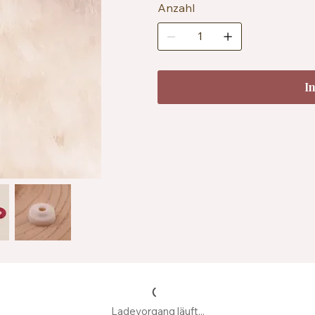
Anzahl
I
Ladevorgang läuft...