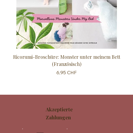
Ricorumi-Broschüre: Monster unter meinem Bett
Sc
(Französisch)
Preis
6,95 CHF
Akzeptierte
Zahlungen