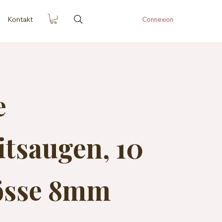
Kontakt
Connexion
e
itsaugen, 10
össe 8mm