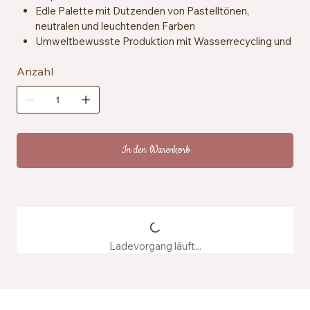
Edle Palette mit Dutzenden von Pastelltönen,
neutralen und leuchtenden Farben
Umweltbewusste Produktion mit Wasserrecycling und
ohne schädliche Chemikalien
Anzahl
Hervorragende Waschbeständigkeit und Farbstabilität
In den Warenkorb
Ladevorgang läuft...