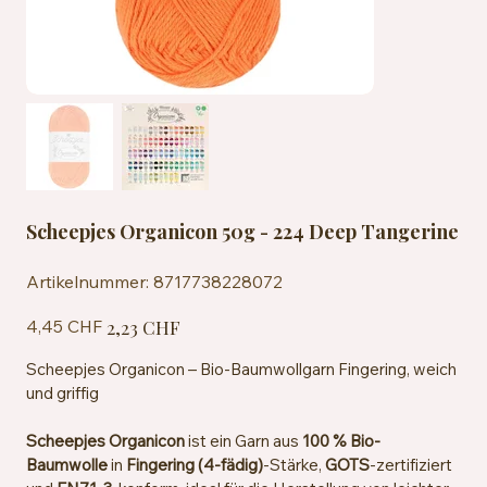
Scheepjes Organicon 50g - 224 Deep Tangerine
Artikelnummer:
Artikelnummer:
8717738228072
8717738228072
Ursprünglicher
Angebotspreis
4,45 CHF
2,23 CHF
Preis
Scheepjes Organicon – Bio-Baumwollgarn Fingering, weich
und griffig
Scheepjes Organicon
ist ein Garn aus
100 % Bio-
Baumwolle
in
Fingering (4-fädig)
-Stärke,
GOTS
-zertifiziert