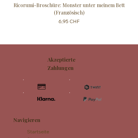
Ricorumi-Broschüre: Monster unter meinem Bett
Sc
(Französisch)
Preis
6,95 CHF
Akzeptierte
Zahlungen
Navigieren
Startseite