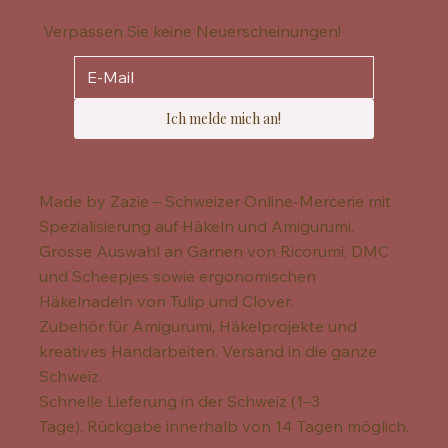
Verpassen Sie keine Neuerscheinungen!
Ich melde mich an!
Made by Zazie – Schweizer Online-Mercerie mit
Spezialisierung auf Häkeln und Amigurumi.
Grosse Auswahl an Garnen von Ricorumi, DMC
und Scheepjes sowie ergonomischen
Häkelnadeln von Tulip und Clover.
Zubehör für Amigurumi, Häkelprojekte und
kreatives Handarbeiten. Versand in die ganze
Schweiz.
Schnelle Lieferung in der Schweiz (1–3
Tage). Rückgabe innerhalb von 14 Tagen möglich.