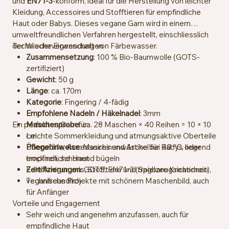
und
EN71-3
-konform, ideal für die Herstellung von leichter
Kleidung, Accessoires und Stofftieren für empfindliche
Haut oder Babys. Dieses vegane Garn wird in einem
umweltfreundlichen Verfahren hergestellt, einschliesslich
der Wiederverwendung von Färbewasser.
Technische Eigenschaften
Zusammensetzung
: 100 % Bio-Baumwolle (GOTS-
zertifiziert)
Gewicht
: 50 g
Länge
: ca. 170m
Kategorie
: Fingering / 4-fädig
Empfohlene Nadeln / Häkelnadel
: 3mm
Ein perfektes Garn für:
Maschenprobe
: ca. 28 Maschen × 40 Reihen = 10 × 10
cm
Leichte Sommerkleidung und atmungsaktive Oberteile
Pflegehinweise
Überwürfe, Accessoires und Artikel für Babys oder
: Maschinenwäsche bei 40 °C, liegend
trocknen, schonend bügeln
empfindliche Haut
Zertifizierungen
Edle Amigurumis, Stofftiere und tragbare Kreationen
: GOTS, EN71-3 (Spielzeugsicherheit),
veganfreundlich
Technische Projekte mit schönem Maschenbild, auch
für Anfänger
Vorteile und Engagement
Sehr weich und angenehm anzufassen, auch für
empfindliche Haut