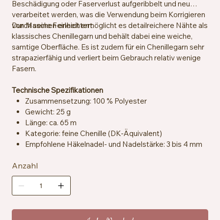
Beschädigung oder Faserverlust aufgeribbelt und neu
verarbeitet werden, was die Verwendung beim Korrigieren
von Maschen erleichtert.
Durch seine Feinheit ermöglicht es detailreichere Nähte als
klassisches Chenillegarn und behält dabei eine weiche,
samtige Oberfläche. Es ist zudem für ein Chenillegarn sehr
strapazierfähig und verliert beim Gebrauch relativ wenige
Fasern.
Technische Spezifikationen
Zusammensetzung: 100 % Polyester
Gewicht: 25 g
Länge: ca. 65 m
Kategorie: feine Chenille (DK-Äquivalent)
Empfohlene Häkelnadel- und Nadelstärke: 3 bis 4 mm
Zertifizierung: OEKO-TEX® Standard 100 – Klasse II
Anzahl
Besonderheit: dünnes Chenillegarn
Pflegehinweise: Maschinenwaschbar bei 30 °C