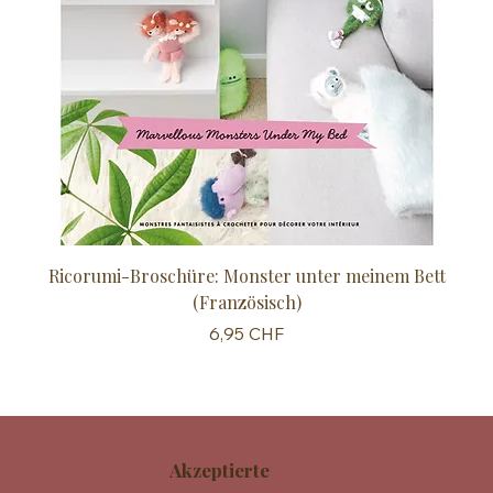
Ricorumi-Broschüre: Monster unter meinem Bett
Sc
(Französisch)
Preis
6,95 CHF
Akzeptierte