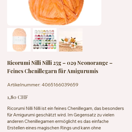
Ricorumi Nilli Nilli 25g – 029 Neonorange –
Feines Chenillegarn für Amigurumis
Artikelnummer:
Artikelnummer:
4065166039659
4065166039659
Preis
1,80 CHF
Ricorumi Nilli Nilli ist ein feines Chenillegarn, das besonders
für Amigurumi geschätzt wird. Im Gegensatz zu vielen
anderen Chenillegarnen ermöglicht es das einfache
Erstellen eines magischen Rings und kann ohne