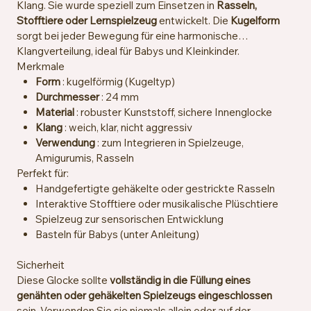
Klang. Sie wurde speziell zum Einsetzen in
Rasseln,
Stofftiere oder Lernspielzeug
entwickelt. Die
Kugelform
sorgt bei jeder Bewegung für eine harmonische
Klangverteilung, ideal für Babys und Kleinkinder.
Merkmale
Form
: kugelförmig (Kugeltyp)
Durchmesser
: 24 mm
Material
: robuster Kunststoff, sichere Innenglocke
Klang
: weich, klar, nicht aggressiv
Verwendung
: zum Integrieren in Spielzeuge,
Amigurumis, Rasseln
Perfekt für:
Handgefertigte gehäkelte oder gestrickte Rasseln
Interaktive Stofftiere oder musikalische Plüschtiere
Spielzeug zur sensorischen Entwicklung
Basteln für Babys (unter Anleitung)
Sicherheit
Diese Glocke sollte
vollständig in die Füllung eines
genähten oder gehäkelten Spielzeugs eingeschlossen
sein. Verwenden Sie sie niemals allein oder auf der