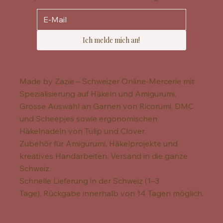
Ich melde mich an!
Made by Zazie – Schweizer Online-Mercerie mit
Spezialisierung auf Häkeln und Amigurumi.
Grosse Auswahl an Garnen von Ricorumi, DMC
und Scheepjes sowie ergonomischen
Häkelnadeln von Tulip und Clover.
Zubehör für Amigurumi, Häkelprojekte und
kreatives Handarbeiten. Versand in die ganze
Schweiz.
Schnelle Lieferung in der Schweiz (1–3
Tage). Rückgabe innerhalb von 14 Tagen möglich.