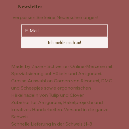
Newsletter
Verpassen Sie keine Neuerscheinungen!
Ich melde mich an!
Made by Zazie – Schweizer Online-Mercerie mit
Spezialisierung auf Häkeln und Amigurumi.
Grosse Auswahl an Garnen von Ricorumi, DMC
und Scheepjes sowie ergonomischen
Häkelnadeln von Tulip und Clover.
Zubehör für Amigurumi, Häkelprojekte und
kreatives Handarbeiten. Versand in die ganze
Schweiz.
Schnelle Lieferung in der Schweiz (1–3