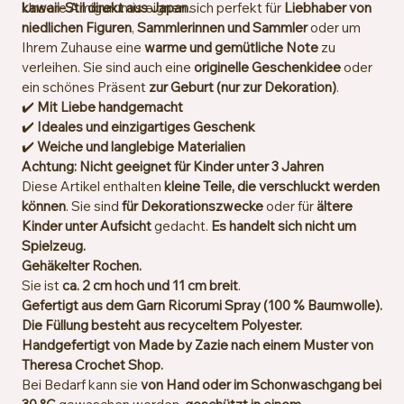
kawaii-Stil direkt aus Japan
Unsere Amigurumis eignen sich perfekt für
.
Liebhaber von
niedlichen Figuren
,
Sammlerinnen und Sammler
oder um
Ihrem Zuhause eine
warme und gemütliche Note
zu
verleihen. Sie sind auch eine
originelle Geschenkidee
oder
ein schönes Präsent
zur Geburt (nur zur Dekoration)
.
✔️
Mit Liebe handgemacht
✔️
Ideales und einzigartiges Geschenk
✔️
Weiche und langlebige Materialien
Achtung: Nicht geeignet für Kinder unter 3 Jahren
Diese Artikel enthalten
kleine Teile, die verschluckt werden
können
. Sie sind
für Dekorationszwecke
oder für
ältere
Kinder unter Aufsicht
gedacht.
Es handelt sich nicht um
Spielzeug.
Gehäkelter Rochen.
Sie ist
ca. 2 cm hoch und 11 cm breit
.
Gefertigt aus dem Garn Ricorumi Spray (100 % Baumwolle).
Die Füllung besteht aus recyceltem Polyester.
Handgefertigt von Made by Zazie nach einem Muster von
Theresa Crochet Shop.
Bei Bedarf kann sie
von Hand oder im Schonwaschgang bei