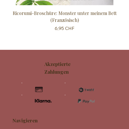
Ricorumi-Broschüre: Monster unter meinem Bett
Sc
(Französisch)
Preis
6,95 CHF
Akzeptierte
Zahlungen
Navigieren