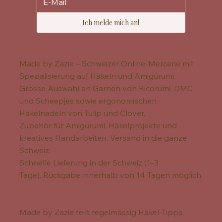
Ich melde mich an!
Made by Zazie – Schweizer Online-Mercerie mit
Spezialisierung auf Häkeln und Amigurumi.
Grosse Auswahl an Garnen von Ricorumi, DMC
und Scheepjes sowie ergonomischen
Häkelnadeln von Tulip und Clover.
Zubehör für Amigurumi, Häkelprojekte und
kreatives Handarbeiten. Versand in die ganze
Schweiz.
Schnelle Lieferung in der Schweiz (1–3
Tage). Rückgabe innerhalb von 14 Tagen möglich.
Made by Zazie teilt regelmässig Häkel-Tipps,