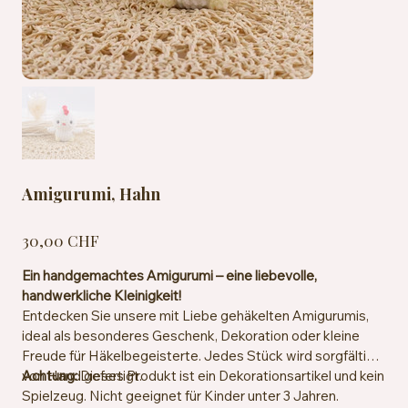
Amigurumi, Hahn
Preis
30,00 CHF
Ein handgemachtes Amigurumi – eine liebevolle,
handwerkliche Kleinigkeit!
Entdecken Sie unsere mit Liebe gehäkelten Amigurumis,
ideal als besonderes Geschenk, Dekoration oder kleine
Freude für Häkelbegeisterte. Jedes Stück wird sorgfältig
von Hand gefertigt.
Achtung:
Dieses Produkt ist ein Dekorationsartikel und kein
Spielzeug. Nicht geeignet für Kinder unter 3 Jahren.