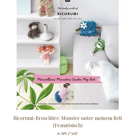
Ricorumi-Broschüre: Monster unter meinem Bett
Sc
(Französisch)
Preis
6,95 CHF