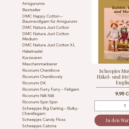
Amigurumis
Bestseller
DMC Happy Cotton –
Baumwollgarn für Amigurumi
DMC Natura Just Cotton
DMC Natura Just Cotton
Medium
DMC Natura Just Cotton XL
Häkelnadel
Kurzwaren
Maschenmarkierer
Ricorumi Chenillove
Scheepjes Mu
Häkel- und Stri
Ricorumi Chenillovely
Engli
Ricorumi DK
Ricorumi Furry Furry – Fellgarn
Preis
9,95 
Ricorumi Nilli Nilli
Ricorumi Spin Spin
Scheepjes Big Darling – Bulky-
Chenillegarn
Scheepjes Candy Floss
In den Wa
Scheepjes Catona