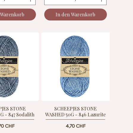
 Warenkorb
In den Warenkorb
PJES STONE
SCHEEPJES STONE
 - 847 Sodalith
WASHED 50G - 846 Lazurite
eis
Preis
70 CHF
4,70 CHF