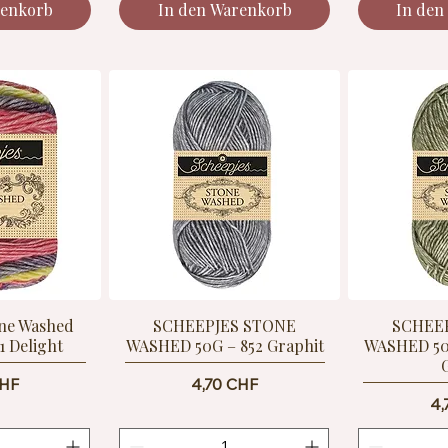
renkorb
In den Warenkorb
In den
one Washed
SCHEEPJES STONE
SCHEE
1 Delight
WASHED 50G – 852 Graphit
WASHED 50G
Preis
CHF
4,70 CHF
Pr
4,