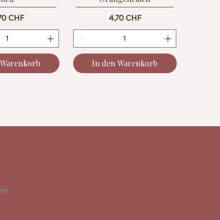
eis
Preis
70 CHF
4,70 CHF
 Warenkorb
In den Warenkorb