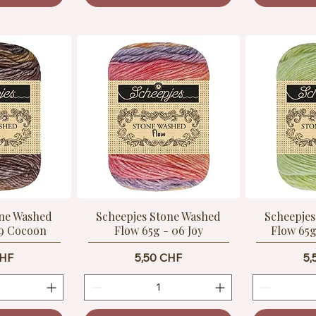
one Washed
Scheepjes Stone Washed
Scheepjes
09 Cocoon
Flow 65g - 06 Joy
Flow 65g
Preis
Pr
CHF
5,50 CHF
5,