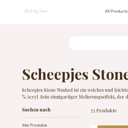
Made by Zazie
All Products
Scheepjes Ston
Scheepjes Stone Washed ist ein weiches und leich
% Acryl. Sein einzigartiger Melierungseffekt, der
Baumwolle mit farbigen Fasern erzielt wird, verlei
Suchen nach
72 Produkte
Oberfläche. Ideal für leichte Kleidungsstücke, Ac
Knäuel ergibt ca. 130 m Garn und ist für Nadeln 
geeignet. Strapazierfähig, atmungsaktiv und pflege
Alle Produkte