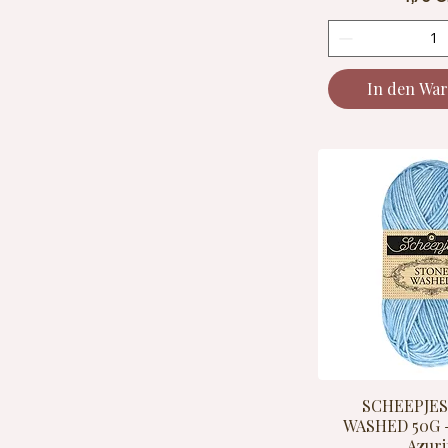
In den Wa
SCHEEPJE
WASHED 50G -
Azuri