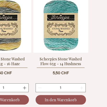
 Stone Washed
Scheepjes Stone Washed
5g - 16 Haze
Flow 65g - 14 Hushness
eis
Preis
50 CHF
5,50 CHF
 Warenkorb
In den Warenkorb