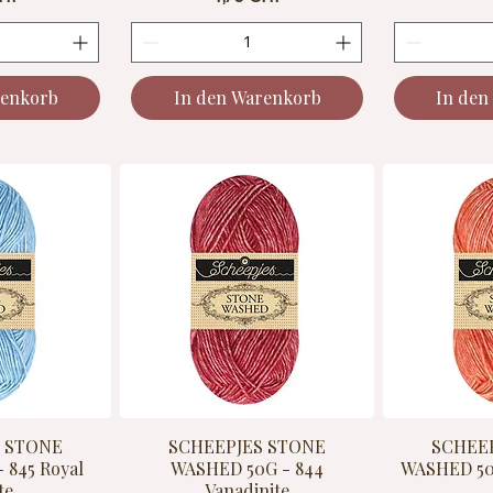
renkorb
In den Warenkorb
In den
S STONE
SCHEEPJES STONE
SCHEE
 845 Royal
WASHED 50G - 844
WASHED 50G
te
Vanadinite