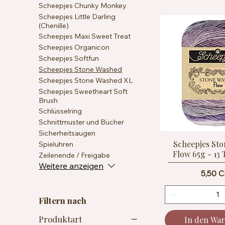
Scheepjes Chunky Monkey
Scheepjes Little Darling
(Chenille)
Scheepjes Maxi Sweet Treat
Scheepjes Organicon
Scheepjes Softfun
Scheepjes Stone Washed
Scheepjes Stone Washed XL
Scheepjes Sweetheart Soft
Brush
Schlüsselring
Schnittmuster und Bücher
Sicherheitsaugen
Scheepjes St
Spieluhren
Flow 65g - 13 
Zeilenende / Freigabe
Weitere anzeigen
Preis
5,50 
Filtern nach
Produktart
In den Wa