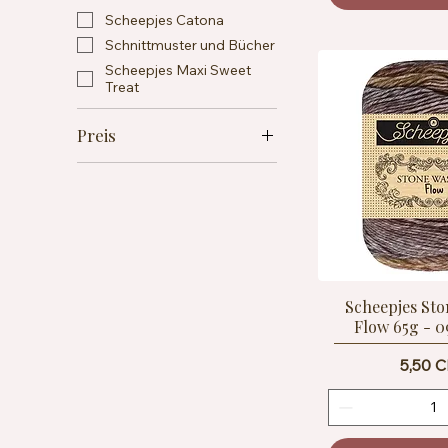
Scheepjes Catona
Schnittmuster und Bücher
Scheepjes Maxi Sweet
Treat
Preis
4 CHF
10 CHF
Scheepjes St
Flow 65g - 
Preis
5,50 