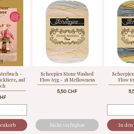
sterbuch –
Scheepjes Stone Washed
Scheepjes
cktiere, auf
Flow 65g - 18 Mellowness
Flow 6
sch
Preis
Pr
5,50 CHF
5,
CHF
renkorb
Nicht verfügbar
In den