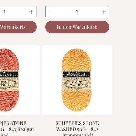
 Warenkorb
In den Warenkorb
PJES STONE
SCHEEPJES STONE
 - 843 Realgar
WASHED 50G – 842
Red
Orangencalcit