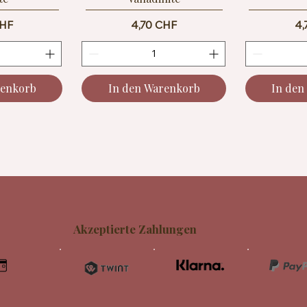
Preis
Pr
CHF
4,70 CHF
4,
renkorb
In den Warenkorb
In den
Akzeptierte Zahlungen