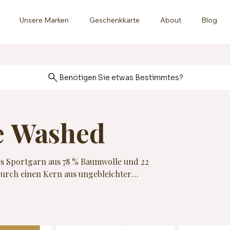
Unsere Marken
Geschenkkarte
About
Blog
Benötigen Sie etwas Bestimmtes?
e Washed
tes Sportgarn aus 78 % Baumwolle und 22
 durch einen Kern aus ungebleichter
ht ihm eine natürlich strukturierte
cessoires oder Amigurumis. Jeder 50-g-
oder Häkelnadeln der Stärke 3–3,5 mm
leicht.