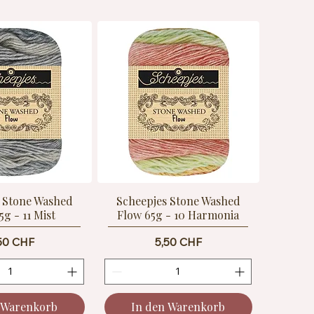
 Stone Washed
Scheepjes Stone Washed
5g - 11 Mist
Flow 65g - 10 Harmonia
eis
Preis
50 CHF
5,50 CHF
 Warenkorb
In den Warenkorb