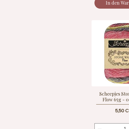
In den Wa
Scheepjes St
Flow 65g - 0
Preis
5,50 