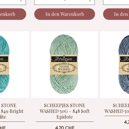
renkorb
In den Warenkorb
In den
S STONE
SCHEEPJES STONE
SCHEE
849 Bright
WASHED 50G – 848 Soft
WASHED 50G
ite
Epidote
Pr
4,
Preis
CHF
4,70 CHF