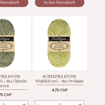
 Warenkorb
In den Warenkorb
PJES STONE
SCHEEPJES STONE
 - 851 Chlorite
WASHED 50G - 850 Prehnite
Green
Preis
4,70 CHF
eis
70 CHF