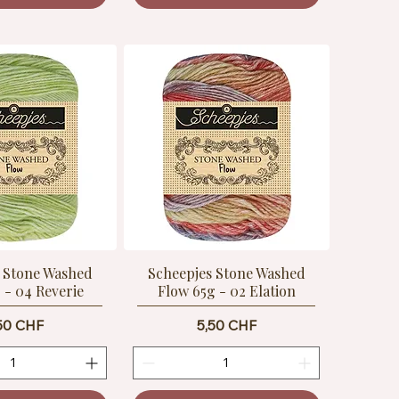
 Stone Washed
Scheepjes Stone Washed
 - 04 Reverie
Flow 65g - 02 Elation
eis
Preis
50 CHF
5,50 CHF