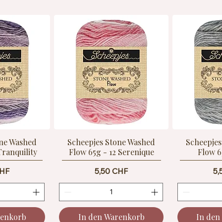
one Washed
Scheepjes Stone Washed
Scheepjes
Tranquility
Flow 65g - 12 Serenique
Flow 6
Preis
Pr
CHF
5,50 CHF
5,
renkorb
In den Warenkorb
In den